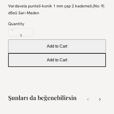
o
Vardavela punteli-konik 1 mm çap 2 kademeli.(No: 9)
w
d5eü Sarı Maden
Quantity
Add to Cart
Add to Cart
Şunları da beğenebilirsin
Previous
Next