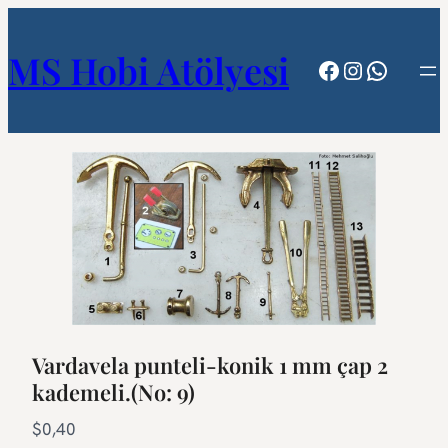
MS Hobi Atölyesi
Facebook
Instagram
WhatsA
Vardavela punteli-konik 1 mm çap 2
kademeli.(No: 9)
N
$0,40