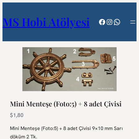
MS Hobi Atölyesi
Facebook
Instagram
WhatsA
Mini Menteşe (Foto:5) + 8 adet Çivisi
N
$1,80
o
Mini Menteşe (Foto:5) + 8 adet Çivisi 9×10 mm Sarı
w
döküm 2 Tk.