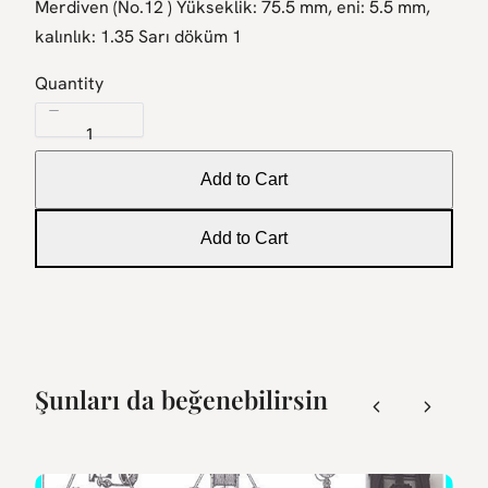
Merdiven (No.12 ) Yükseklik: 75.5 mm, eni: 5.5 mm,
w
kalınlık: 1.35 Sarı döküm 1
Quantity
Add to Cart
Add to Cart
Şunları da beğenebilirsin
Previous
Next