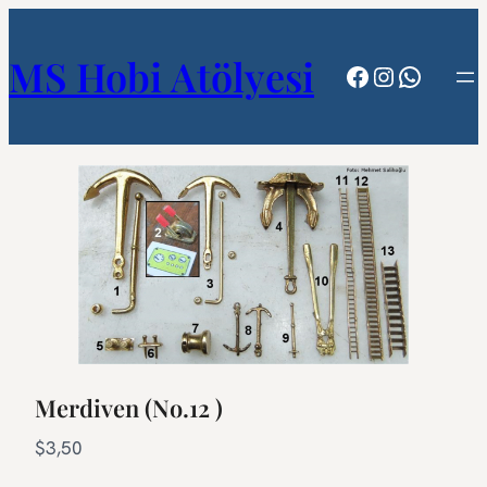
MS Hobi Atölyesi
Facebook
Instagram
WhatsA
Merdiven (No.12 )
N
$3,50
o