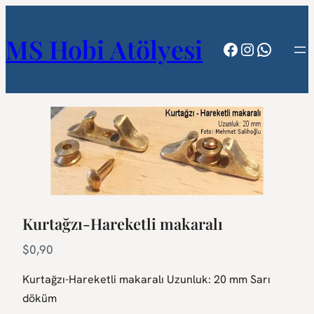
MS Hobi Atölyesi
Facebook
Instagram
WhatsA
Kurtağzı-Hareketli makaralı
N
$0,90
o
Kurtağzı-Hareketli makaralı Uzunluk: 20 mm Sarı
w
döküm