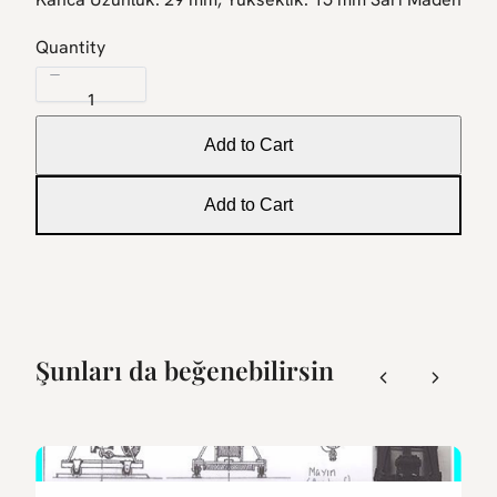
w
Quantity
Add to Cart
Add to Cart
Şunları da beğenebilirsin
Previous
Next