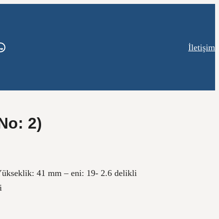
ook
tagram
WhatsApp
İletişim
No: 2)
ükseklik: 41 mm – eni: 19- 2.6 delikli
i