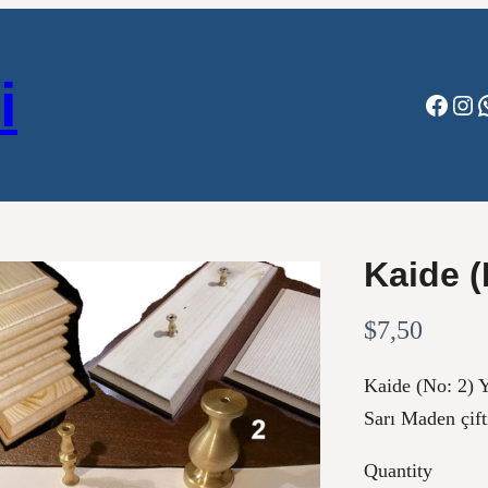
i
Faceb
Ins
Kaide (
N
$7,50
o
Kaide (No: 2) Y
w
Sarı Maden çift
Quantity