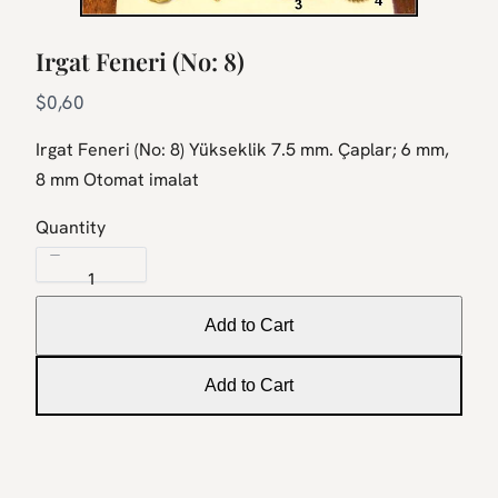
Irgat Feneri (No: 8)
N
$0,60
o
Irgat Feneri (No: 8) Yükseklik 7.5 mm. Çaplar; 6 mm,
w
8 mm Otomat imalat
Quantity
Add to Cart
Add to Cart