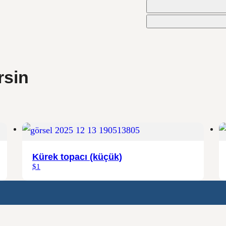
rsin
Kürek topacı (küçük)
$1