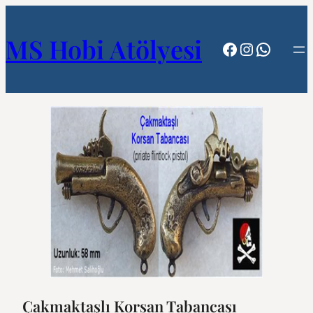
MS Hobi Atölyesi
Facebook
Instagram
WhatsA
Çakmaktaşlı Korsan Tabancası