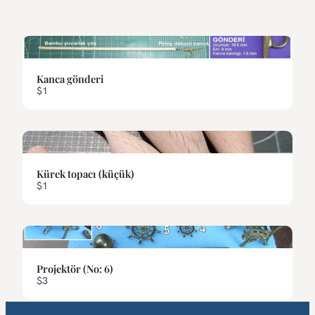
Previous
Next
Kanca gönderi
$1
Kürek topacı (küçük)
$1
Projektör (No: 6)
$3