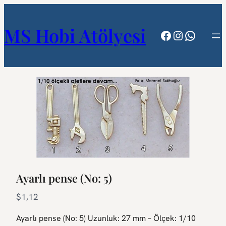
MS Hobi Atölyesi
Facebook
Instagram
WhatsA
Ayarlı pense (No: 5)
N
$1,12
o
Ayarlı pense (No: 5) Uzunluk: 27 mm – Ölçek: 1/10
w