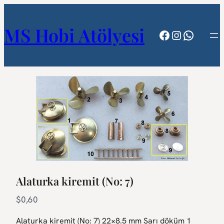
MS Hobi Atölyesi
Facebook
Instagram
WhatsA
Alaturka kiremit (No: 7)
N
$0,60
o
Alaturka kiremit (No: 7) 22×8.5 mm Sarı döküm 1