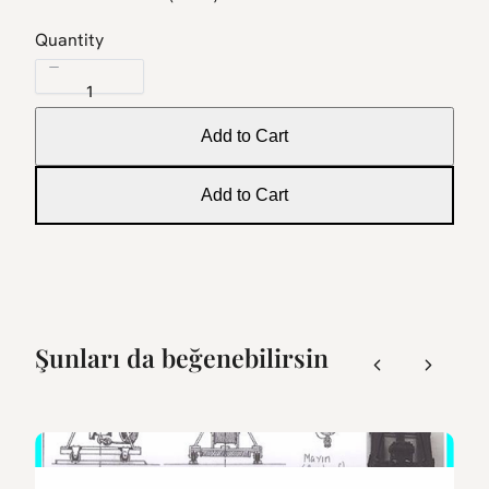
w
Quantity
Add to Cart
Add to Cart
Şunları da beğenebilirsin
Previous
Next