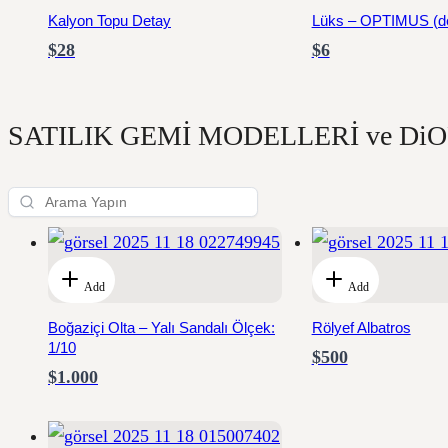
Kalyon Topu Detay
Lüks – OPTIMUS (d
$28
$6
SATILIK GEMİ MODELLERİ ve D
Add
Add
Boğaziçi Olta – Yalı Sandalı Ölçek:
Rölyef Albatros
1/10
$500
$1.000