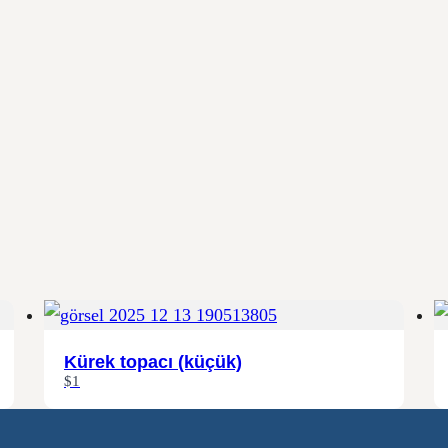
Kürek topacı (küçük)
$1