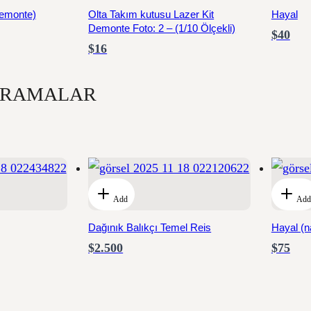
emonte)
Olta Takım kutusu Lazer Kit
Hayal
Demonte Foto: 2 – (1/10 Ölçekli)
$40
$16
iORAMALAR
Add
Add
Dağınık Balıkçı Temel Reis
Hayal (n
$2.500
$75