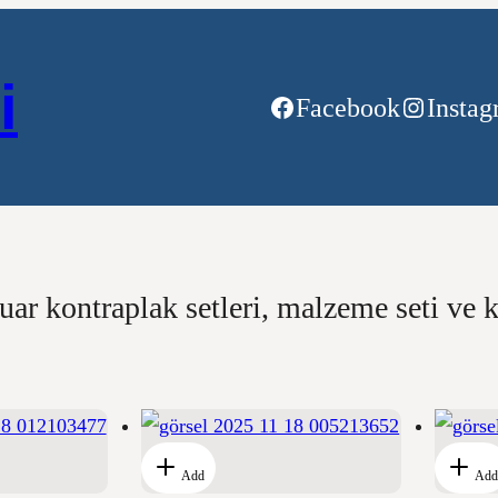
i
Facebook
Insta
r kontraplak setleri, malzeme seti ve ki
Add
Add